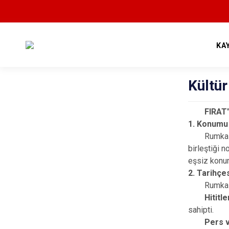
KA
Kültür
FIRAT
1. Konumu
Rumkale, Ya
birleştiği 
eşsiz konum
2. Tarihçe
Rumkale, ta
Hititle
sahipti.
Pers 