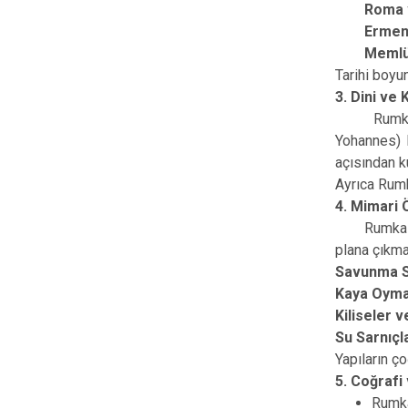
Roma v
Ermeni 
Memlükle
Tarihi boyun
3. Dini ve
Rumkale, öz
Yohannes) b
açısından k
Ayrıca Rumk
4. Mimari Ö
Rumkale, ka
plana çıkma
Savunma Su
Kaya Oyma 
Kiliseler v
Su Sarnıçl
Yapıların ço
5. Coğrafi
Rumka