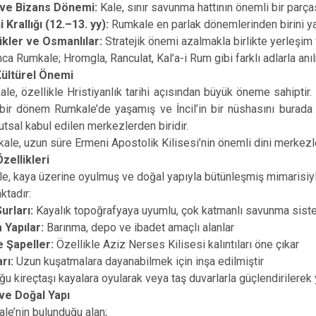
Oğuzeli
e Bizans Dönemi:
Kale, sınır savunma hattının önemli bir parças
Krallığı (12.–13. yy):
Rumkale en parlak dönemlerinden birini yaşa
Şahinbey
r ve Osmanlılar:
Stratejik önemi azalmakla birlikte yerleşim 
Şehitkamil
ca Rumkale; Hromgla, Ranculat, Kal’a-i Rum gibi farklı adlarla anıl
Yavuzeli
 Kültürel Önemi
ellikle Hristiyanlık tarihi açısından büyük öneme sahiptir. R
ir dönem Rumkale’de yaşamış ve İncil’in bir nüshasını burada 
utsal kabul edilen merkezlerden biridir.
ale, uzun süre Ermeni Apostolik Kilisesi’nin önemli dini merkezl
zellikleri
ya üzerine oyulmuş ve doğal yapıyla bütünleşmiş mimarisiyle di
ktadır:
rları:
Kayalık topoğrafyaya uyumlu, çok katmanlı savunma sist
Yapılar:
Barınma, depo ve ibadet amaçlı alanlar
e Şapeller:
Özellikle Aziz Nerses Kilisesi kalıntıları öne çıkar
arı:
Uzun kuşatmalara dayanabilmek için inşa edilmiştir
ğu kireçtaşı kayalara oyularak veya taş duvarlarla güçlendirilerek y
 ve Doğal Yapı
le’nin bulunduğu alan;