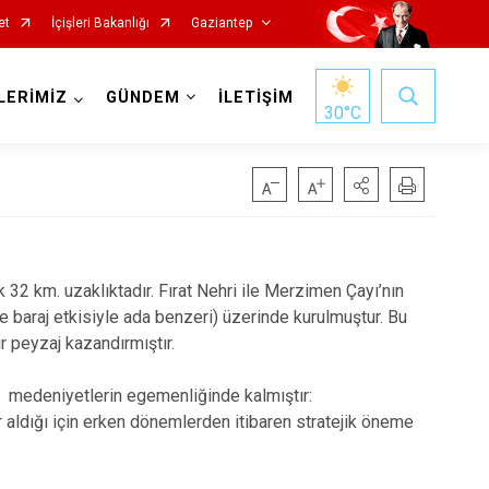
et
İçişleri Bakanlığı
Gaziantep
LERİMİZ
GÜNDEM
İLETİŞİM
30
°C
 32 km. uzaklıktadır. Fırat Nehri ile Merzimen Çayı’nın
de baraj etkisiyle ada benzeri) üzerinde kurulmuştur. Bu
 peyzaj kazandırmıştır.
n medeniyetlerin egemenliğinde kalmıştır:
ldığı için erken dönemlerden itibaren stratejik öneme