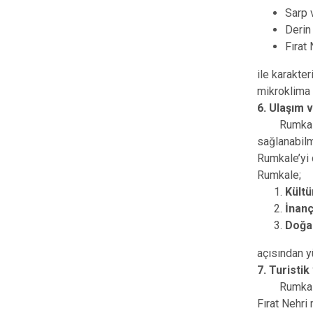
Sarp 
Derin
Fırat 
ile karakter
mikroklima o
6. Ulaşım
Rumkale’ye
sağlanabilm
Rumkale’yi d
Rumkale;
Kültü
İnanç
Doğa 
açısından y
7. Turistik
Rumkale, Ga
Fırat Nehri