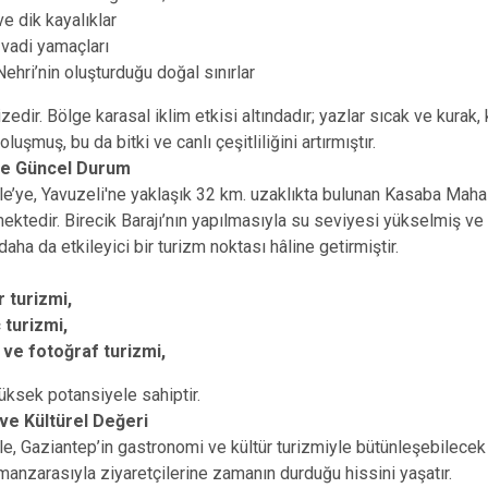
ve dik kayalıklar
 vadi yamaçları
Nehri’nin oluşturduğu doğal sınırlar
izedir. Bölge karasal iklim etkisi altındadır; yazlar sıcak ve kurak, 
luşmuş, bu da bitki ve canlı çeşitliliğini artırmıştır.
 ve Güncel Durum
, Yavuzeli'ne yaklaşık 32 km. uzaklıkta bulunan Kasaba Mahalle
ektedir. Birecik Barajı’nın yapılmasıyla su seviyesi yükselmiş ve k
aha da etkileyici bir turizm noktası hâline getirmiştir.
r turizmi,
 turizmi,
ve fotoğraf turizmi,
üksek potansiyele sahiptir.
 ve Kültürel Değeri
ziantep’in gastronomi ve kültür turizmiyle bütünleşebilecek ön
 manzarasıyla ziyaretçilerine zamanın durduğu hissini yaşatır.