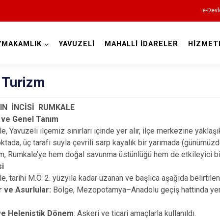
e-Devl
YMAKAMLIK
YAVUZELİ
MAHALLİ İDARELER
HİZMET
Gaziantep
 Turizm
'IN İNCİSİ RUMKALE
 ve Genel Tanım
vuzeli ilçemiz sınırları içinde yer alır, ilçe merkezine yaklaşık
Araban
noktada, üç tarafı suyla çevrili sarp kayalık bir yarımada (günümüz
İslahiye
, Rumkale’ye hem doğal savunma üstünlüğü hem de etkileyici bir
si
Karkamış
rihi M.Ö. 2. yüzyıla kadar uzanan ve başlıca aşağıda belirtile
Nizip
r ve Asurlular:
Bölge, Mezopotamya–Anadolu geçiş hattında yer a
Nurdağı
ve Helenistik Dönem
: Askeri ve ticari amaçlarla kullanıldı.