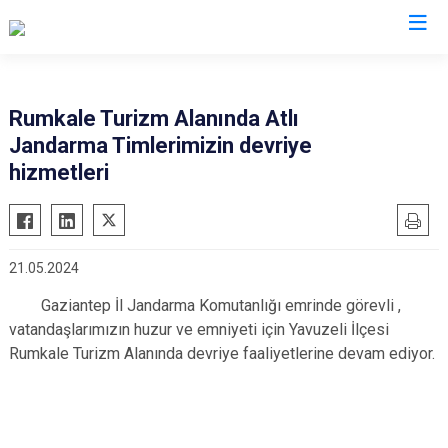
Gaziantep
Rumkale Turizm Alanında Atlı
Jandarma Timlerimizin devriye
Araban
hizmetleri
İslahiye
Karkamış
Nizip
21.05.2024
Nurdağı
Gaziantep İl Jandarma Komutanlığı emrinde görevli ,
Oğuzeli
vatandaşlarımızın huzur ve emniyeti için Yavuzeli İlçesi
Şahinbey
Rumkale Turizm Alanında devriye faaliyetlerine devam ediyor.
Şehitkamil
Yavuzeli